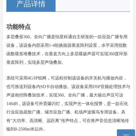
产品详情
功能特点
多层叠形360。全向广播是恒星科通自主研发的一款应急广播专用
设备，该设备内部采用1-4组换能器垂直阵列设置，水平采用指数
函数碟形堆叠技术，在垂直方向上多层碟扬声器可实现360度环形
垂直阵列，实现多层声场叠加。
系统可采用4G/IP组网，可远程控制该设备的开关机与播放内容，
也可推送到设备内SD卡自动播放。该设备采用DSP音频处理技术与
声波相控阵叠加技术，实现360。全向广播，最大输出声压可达
146dB，该设备可外置爆闪灯，实现声光一体化报警，是一款石化
行业应急疏散广播、城市应急广播、机场声波驱鸟专用设备。具
有“大功率、高清晰、远距离”传声特点，可在将声音信息清晰地传
输到0-2500m米以外。