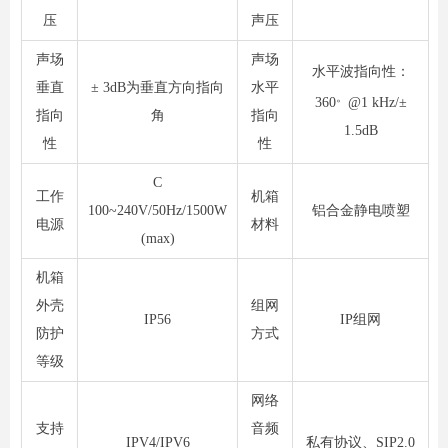
压
声压
声场
声场
水平波指向性：
垂直
± 3dB为垂直方向指向
水平
。
360
@1 kHz/±
指向
角
指向
1.5dB
性
性
C
工作
机箱
100~240V/50Hz/1500W
铝合金静电喷塑
电源
材料
(max)
机箱
外壳
组网
IP56
IP组网
防护
方式
等级
网络
支持
音频
IPV4/IPV6
私有协议、SIP2.0