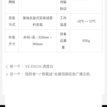
网络
传输
协议
安装
落地支架式安装或竖
工作
-20℃~+ 55℃
方式
杆安装
温度
设备
外形
外径×高：820mm ×
总重
85Kg
尺寸
960mm
量
前一个：
YE-EH236 调度台
ꄴ
后一个：
指挥者一|“群载波”全频强插应急广播主机
ꄲ