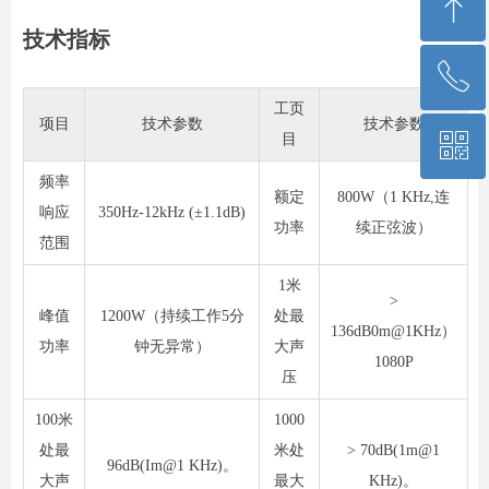
ꁸ
技术指标
ꂅ
回到顶部
工页
项目
技术参数
技术参数
ꀥ
目
13701099869
频率
额定
800W（1 KHz,连
微信二维码
响应
350Hz-12kHz (±1.1dB)
功率
续正弦波）
范围
1米
>
峰值
1200W（持续工作5分
处最
136dB0m@1KHz）
功率
钟无异常）
大声
1080P
压
100米
1000
处最
米处
> 70dB(1m@1
96dB(Im@1 KHz)。
大声
最大
KHz)。