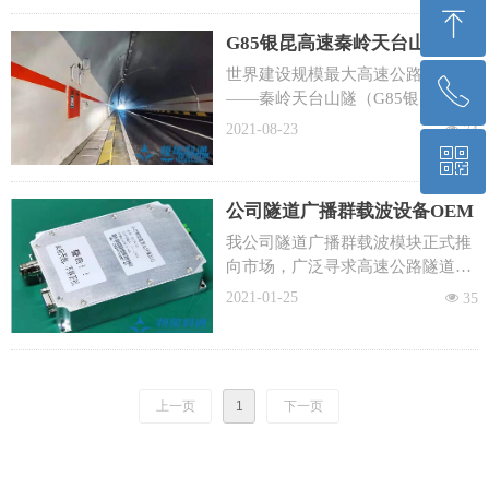
司成功入选拟入库国家科技型中小
ꁸ
企业。
G85银昆高速秦岭天台山隧道
无线调频广播与通信调度系统
世界建设规模最大高速公路隧道
ꂅ
回到顶部
开通在即
——秦岭天台山隧（G85银昆高速
宝鸡—坪坎段）道选用北京恒星科
2021-08-23
넶
74
通隧道无线广播与调度系统。
ꀥ
13701099869
公司隧道广播群载波设备OEM
微信二维码
版正式面市
我公司隧道广播群载波模块正式推
向市场，广泛寻求高速公路隧道机
电行业合作伙伴，产品本着模块化
2021-01-25
넶
35
设计，可以与现有的隧道语音广
播、IP广播完美结合，组成一套完
整的隧道广播系统。
上一页
1
下一页