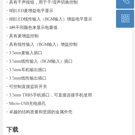
·
具有干声按钮，用于干/湿声切换控制
·
8段LED麦增益电平显示
ꀥ
13701099869
·
8段LED线性输入（BGM输入）增益电平显示
·
4种不同颜色来显示电量值
·
具有麦增益控制
微信二维码
·
具有线性输入（BGM输入）增益控制
·
3.5mm麦输入插口
·
3.5mm线性输入（BGM输入）插口
·
3.5mm耳机输出插口
·
3.5mm线性输出插口
·
可控制直接监听开关
·
3.5mm TRRS手机插口，可直接连接手机使用
·
Micro-USB充电插孔
·
卓越的结构质量和坚固的金属外壳
下载