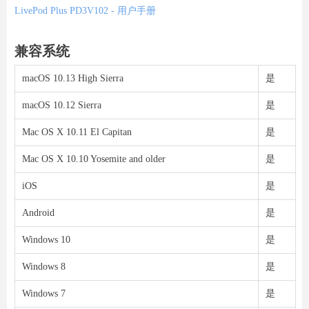
LivePod Plus PD3V102 - 用户手册
兼容系统
macOS 10.13 High Sierra
是
macOS 10.12 Sierra
是
Mac OS X 10.11 El Capitan
是
Mac OS X 10.10 Yosemite and older
是
iOS
是
Android
是
Windows 10
是
Windows 8
是
Windows 7
是