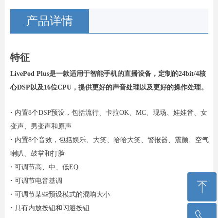
产品详情
特征
LivePod Plus是一款适用于智能手机的直播设备，定制的24bit/4核
心DSP以及16位CPU，提供更好的声音处理以及更好的操作处理。
·
内置8个DSP预设，包括流行、卡拉OK、MC、现场、娃娃音、女
变声、男变声和原声
·
内置8个音效，包括娱乐、大笑、哈哈大笑、警报器、震颤、空气
喇叭、鼓掌和打脸
·
可调节高、中、低EQ
·
可调节电音基调
ꁸ
·
可调节某些预设模式的混响大小
·
具有内放按钮和闪避按钮
ꂅ
回到顶部