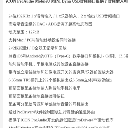
iCON ProAudio MobileU MINI Dyna USB音频
·
24位192KHz 1 x话筒输入 / 1 x乐器输入，2 x 输出 USB音频接口
·
高端录音室级的DAC / ADC提供了超高动态范围
·
动态范围：127dB
·
支持Mac / PC与智能移动设备同时连接
·
2×2模拟量I / O全双工记录和回放
·
兼容iOS和Android的OTG（Type-C）数字接口和模拟I / O插孔（3
·
能与智能手机，平板电脑或其他设备直接连接
·
带有独立增益控制和幻像电源开关的麦克风/乐器前置放大器
·
6.35mm TRS插孔上的2个模拟输出或3.5mm立体声模拟输出
·
顶部面板配备控制输入到智能手机的电平
·
顶部面板配备控制直接监听按钮
·
配备可分配信号源和单独控制音量的耳机输出
·
通过ProDriver4软件控制面板进行灵活的通道路由
·
提供了ICON ProAudio开发的超低延迟ProDriver4™驱动程序