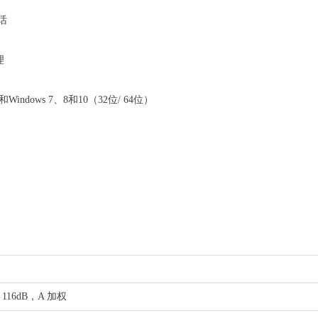
话
理
Windows 7、8和10（32位/ 64位）
116dB，A 加权