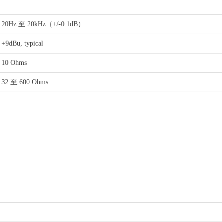
20Hz 至 20kHz（+/-0.1dB）
+9dBu, typical
10 Ohms
32 至 600 Ohms