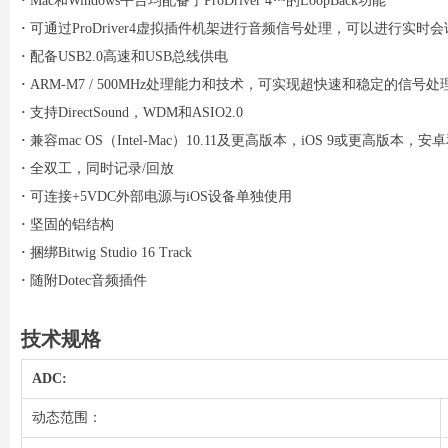
·
Mac和Windows平台均配备了ProDriver 4™的LoopBack功能
·
可通过ProDriver4虚拟插件机架进行音频信号处理，可以进行实时会
·
配备USB2.0高速和USB总线供电
·
ARM-M7 / 500MHz处理能力和技术，可实现超快速和稳定的信号处
·
支持DirectSound，WDM和ASIO2.0
·
兼容mac OS（Intel-Mac）10.11及更高版本，iOS 9或更高版本，安卓和
·
全双工，同时记录/回放
·
可连接+5VDC外部电源与iOS设备单独使用
·
坚固的铝结构
·
捆绑Bitwig Studio 16 Track
·
随附Dotec音频插件
技术规格
ADC:
动态范围：