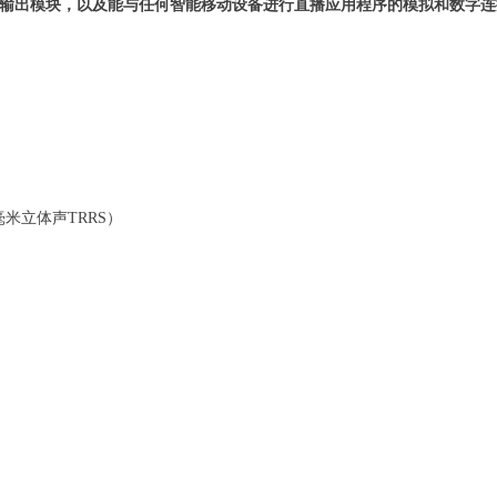
接口提供了音频输入和输出模块，以及能与任何智能移动设备进行直播应用程序的模拟和数
.5毫米立体声TRRS）