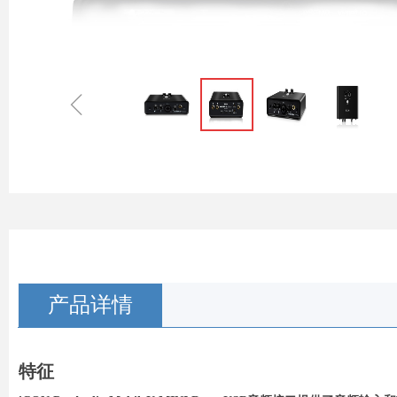
ꁆ
产品详情
特征