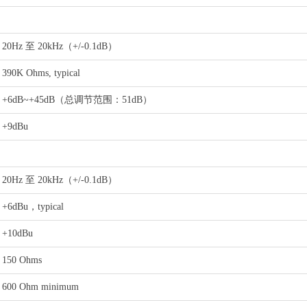
20Hz 至 20kHz（+/-0.1dB）
390K Ohms, typical
+6dB~+45dB（总调节范围：51dB）
+9dBu
20Hz 至 20kHz（+/-0.1dB）
+6dBu，typical
+10dBu
150 Ohms
600 Ohm minimum