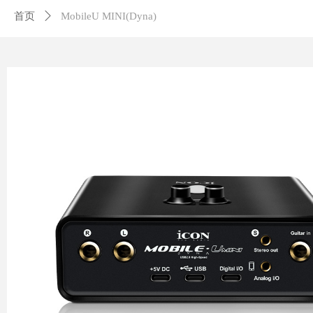
首页
ꄲ
MobileU MINI(Dyna)