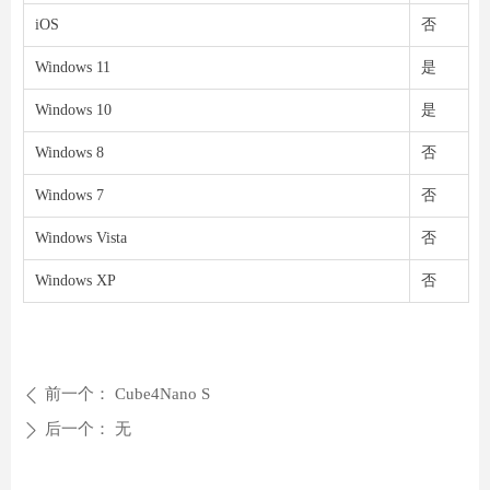
iOS
否
Windows 11
是
Windows 10
是
Windows 8
否
Windows 7
否
Windows Vista
否
Windows XP
否
前一个：
Cube4Nano S
ꄴ
后一个：
无
ꄲ