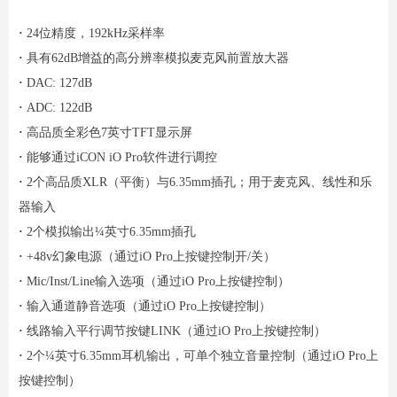
·
24位精度，192kHz采样率
·
具有62dB增益的高分辨率模拟麦克风前置放大器
·
DAC: 127dB
·
ADC: 122dB
·
高品质全彩色7英寸TFT显示屏
·
能够通过iCON iO Pro软件进行调控
·
2个高品质XLR（平衡）与6.35mm插孔；用于麦克风、线性和乐
器输入
·
2个模拟输出¼英寸6.35mm插孔
·
+48v幻象电源（通过iO Pro上按键控制开/关）
·
Mic/Inst/Line输入选项（通过iO Pro上按键控制）
·
输入通道静音选项（通过iO Pro上按键控制）
·
线路输入平行调节按键LINK（通过iO Pro上按键控制）
·
2个¼英寸6.35mm耳机输出，可单个独立音量控制（通过iO Pro上
按键控制）