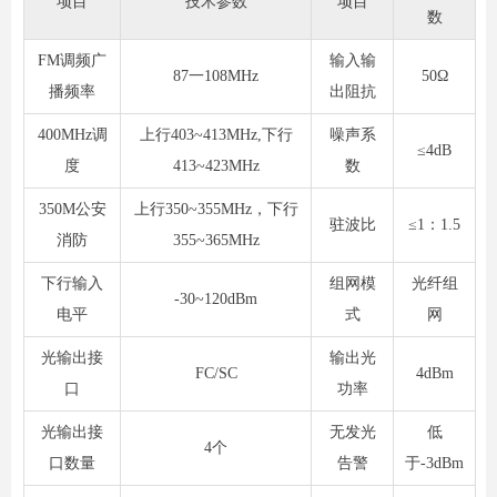
项目
技术参数
顼目
数
FM调频广
输入输
87一108MHz
50Ω
播频率
出阻抗
400MHz调
上行403~413MHz,下行
噪声系
≤4dB
度
413~423MHz
数
350M公安
上行350~355MHz，下行
驻波比
≤1：1.5
消防
355~365MHz
下行输入
组网模
光纤组
-30~120dBm
电平
式
网
光输出接
输出光
FC/SC
4dBm
口
功率
光输出接
无发光
低
4个
口数量
告警
于-3dBm