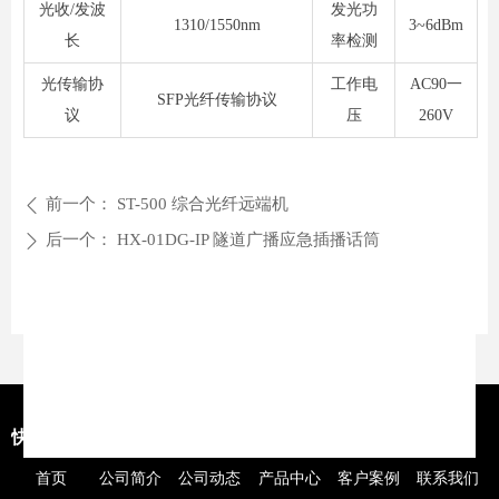
光收/发波
发光功
1310/1550nm
3~6dBm
长
率检测
光传输协
工作电
AC90一
SFP光纤传输协议
议
压
260V
前一个：
ST-500 综合光纤远端机
ꄴ
后一个：
HX-01DG-IP 隧道广播应急插播话筒
ꄲ
快捷导航
首页
公司简介
公司动态
产品中心
客户案例
联系我们