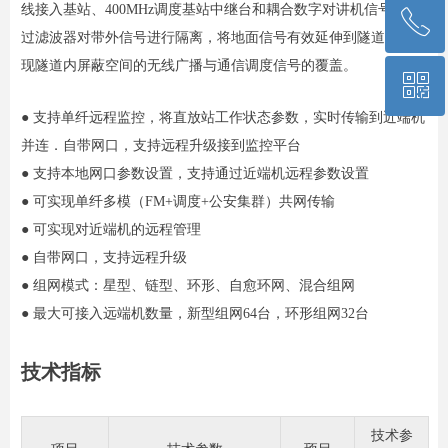
线接入基站、400MHz调度基站中继台和耦合数字对讲机信号，通
ꂅ
回到顶部
过滤波器对带外信号进行隔离，将地面信号有效延伸到隧道内，实
现隧道内屏蔽空间的无线广播与通信调度信号的覆盖。
ꀥ
13701099869
● 支持单纤远程监控，将直放站工作状态参数，实时传输到近端机
并连．自带网口，支持远程升级接到监控平台
微信二维码
● 支持本地网口参数设置，支持通过近端机远程参数设置
● 可实现单纤多模（FM+调度+公安集群）共网传输
● 可实现对近端机的远程管理
● 自带网口，支持远程升级
● 组网模式：星型、链型、环形、自愈环网、混合组网
● 最大可接入远端机数量，新型组网64台，环形组网32台
技术指标
技术参