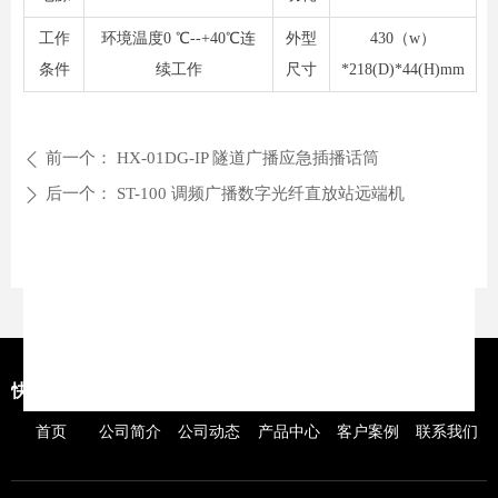
工作
环境温度0 ℃--+40℃连
外型
430（w）
条件
续工作
尺寸
*218(D)*44(H)mm
前一个：
HX-01DG-IP 隧道广播应急插播话筒
ꄴ
后一个：
ST-100 调频广播数字光纤直放站远端机
ꄲ
快捷导航
首页
公司简介
公司动态
产品中心
客户案例
联系我们