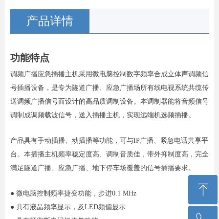
产品详情
功能特点
调频广播应急插播主机采用微电脑控制数字频率合成立体声调频信
号插播设备，是专为隧道广播、应急广播场所有线电视系统共缆传
送调频广播信号而设计的高品质调制设备。本调制器能将音频信号
调制成调频载波信号，送入插播主机，实现远端机选频插播。
产品具有手动插播、动插播等功能，可与IP广播、紧急电话共享平
台。本插播主机频率稳定度高、调制音质佳，带外抑制度高，完全
满足隧道广播、应急广播、地下停车场覆盖的信号插播要求。
ꁸ
● 微电脑控制频率捷变功能，步进0.1 MHz
● 具有液晶频率显示，及LED频偏显示
回到顶部