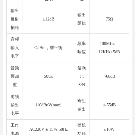
输出
输出
反射
≥12dB
75Ω
阻抗
损耗
音频
频率
100MHz—
输入
OdBm，非平衡
响应
12KHz±5dB
电平
音频
信噪
预加
50Us
比
>60dB
重
S/N
射频
寄生
输出
110dBuV(max)
≤-55dB
输出
电平
工作
整机
AC220V ± 15％ 50Hz
≤10
W
电源
功耗