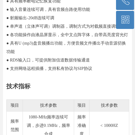
ꂅ
● 具有频率断电记忆恢复功能
● 输入音量连续可调，具有音频合路使用功能
ꀥ
● 射频输出-20dB连续可调
13701099869
● 单声道（立体声可调）调制器，调制方式为对载频直接调制
● 各功能操作由液晶屏显示，全中文点阵字体，自带高亮度背光灯
微信二维码
● 具有U (mp3)盘音频播出功能，方便音频文件播出手动音源切换
功能
● RDS输入口，可提供附加信道数据传输通道
● 支持网络远程插播，支持私有协议与SIP协议
技术指标
顼目
技术参数
顼目
技术参数
1080-MHz频率连续可
频率
频率
调，步进0.1MHz，频率
准确
< 1000HZ
范围
合成
度