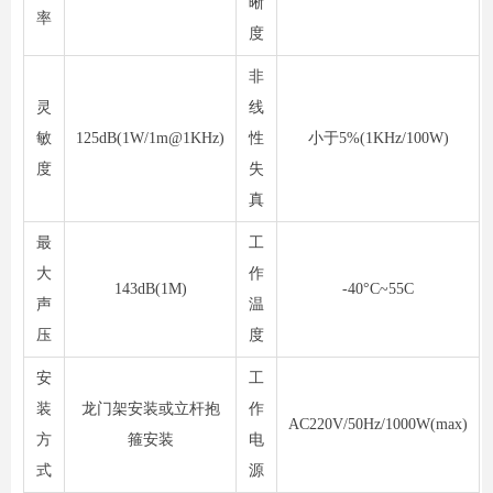
晰
率
度
非
灵
线
敏
125dB(1W/1m@1KHz)
性
小于5%(1KHz/100W)
度
失
真
最
工
大
作
143dB(1M)
-40°C~55C
声
温
压
度
安
工
装
龙门架安装或立杆抱
作
AC220V/50Hz/1000W(max)
方
箍安装
电
式
源