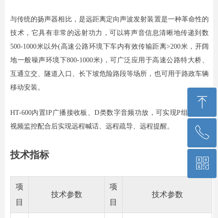
与传统的扬声器相比，是远距离定向声波发射装置是一种革命性的
技术，它具有非常的远射功力，可以将声音信息清晰地传递到数
500-1000米以外(高速公路环境下车内有效传输距离>200米，开阔
地一般噪声环境下800-1000米)，可广泛应用于高速公路特大桥、
互通立交、隧道入口、长下坡危险路段等场所，也可用于路政车辆
移动安装。
ꁸ
HT-600内置IP广播接收板、D类数字音频功放，可实现P组网，与
视频监控配合后实现远程喊话、远程疏导、远程提醒。
ꂅ
回到顶部
技术指标
ꀥ
13701099869
项
项
微信二维码
技术参数
技术参数
目
目