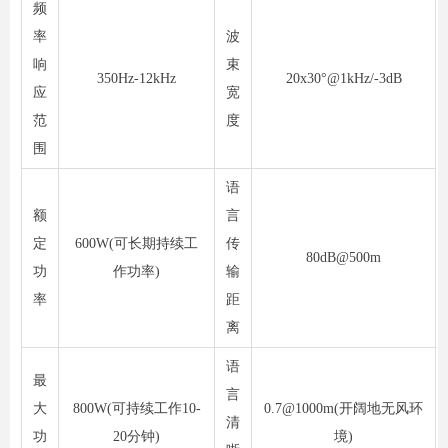
频
率
波
响
束
350Hz-12kHz
20x30°@1kHz/-3dB
应
宽
范
度
围
语
额
言
定
600W(可长期持续工
传
80dB@500m
功
作功率)
输
率
距
离
语
最
言
大
800W(可持续工作10-
0.7@1000m(开阔地无风环
清
功
20分钟)
境)