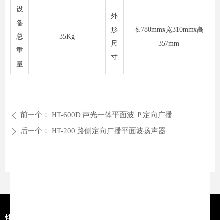
设
外
备
形
长780mmx宽310mmx高
总
35Kg
尺
357mm
重
寸
量
前一个：
HT-600D 声光一体平面波 |P 定向广播
ꄴ
后一个：
HT-200 路侧定向广播平面波扬声器
ꄲ
快捷导航